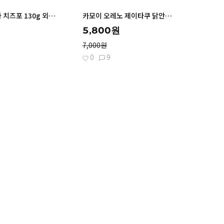
바로가기
바로가기
나토리 치타라 치즈포 130g 외 1종 일본 안주
카모이 오레노 제이타쿠 닭안창살 갈릭 솔트맛 30g 외 3종 일본 안주
5,800원
7,000원
0
9