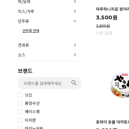
떡/모찌
바로가
믹스/가루
3,500원
안주류
3,800원
안주류
전체
0
3
견과류
소스
브랜드
닛신
동양수산
에이스쿡
바로가
이치란
아지노모토