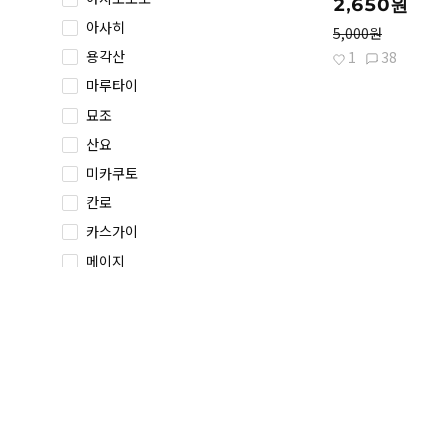
2,650원
아사히
5,000원
용각산
1
38
마루타이
묘조
산요
미카쿠토
칸로
카스가이
메이지
가루비
부르봉
글리코
에스앤비
토하토
일동홍차