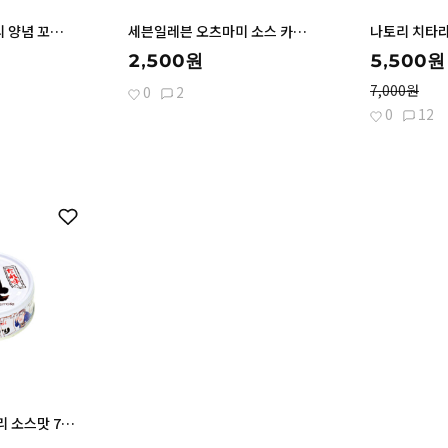
기
바로가기
마루하니치로 정어리 양념 꼬치구이 통조림 100g
세븐일레븐 오츠마미 소스 카츠 42g 바삭한 식감
2,500원
5,500원
7,000원
0
2
0
12
기
호테이 숯불 야끼토리 소스맛 75g 외 1종 일본 야키토리 통조림