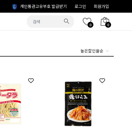
개인통관고유부호 발급받기
로그인
회원가입
0
0
높은할인율순