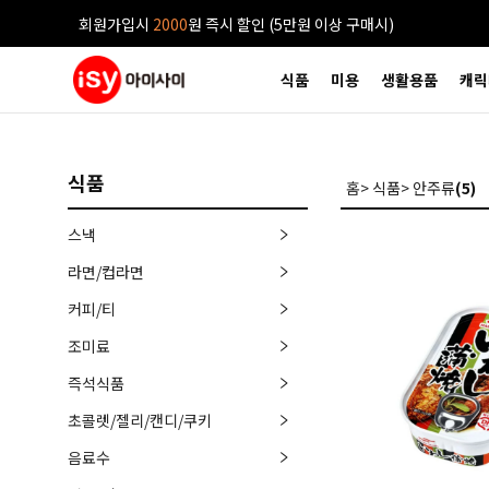
회원가입시
2000
원 즉시 할인 (5만원 이상 구매시)
식품
미용
생활용품
캐릭
식품
홈
>
식품
>
안주류
(
5
)
스낵
라면/컵라면
커피/티
조미료
즉석식품
초콜렛/젤리/캔디/쿠키
음료수